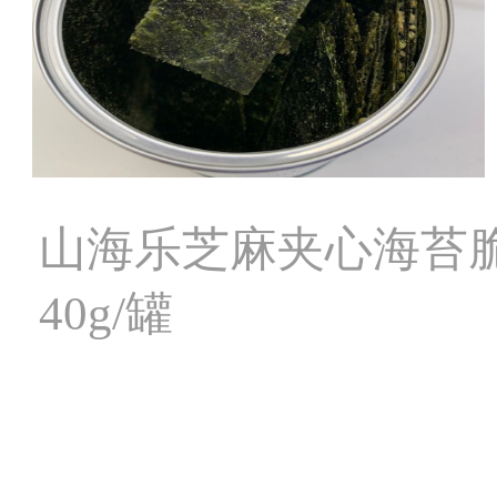
山海乐芝麻夹心海苔
40g/罐