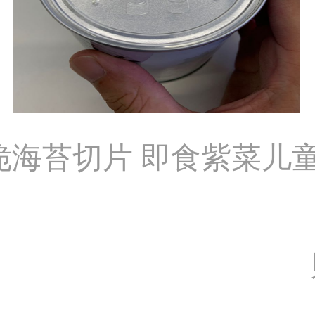
脆海苔切片 即食紫菜儿