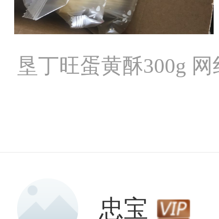
垦丁旺蛋黄酥300g
忠宝