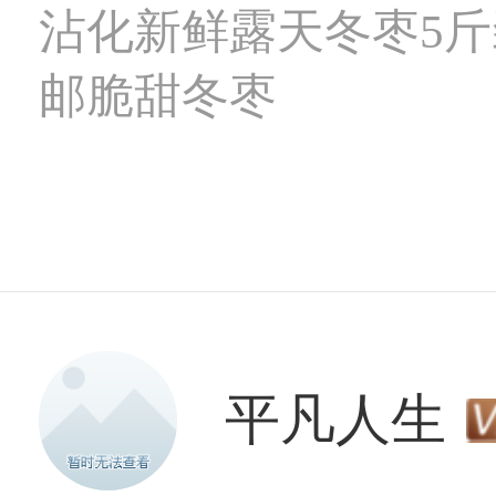
沾化新鲜露天冬枣5斤
邮脆甜冬枣
平凡人生