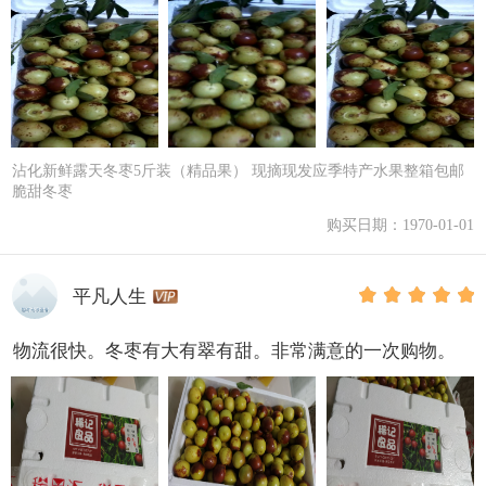
沾化新鲜露天冬枣5斤装（精品果） 现摘现发应季特产水果整箱包邮
脆甜冬枣
购买日期：1970-01-01
平凡人生
物流很快。冬枣有大有翠有甜。非常满意的一次购物。