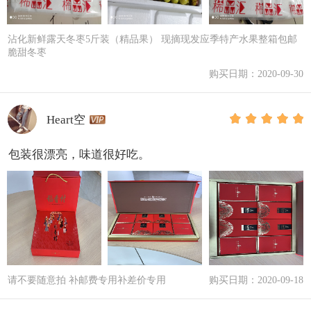
沾化新鲜露天冬枣5斤装（精品果） 现摘现发应季特产水果整箱包邮
脆甜冬枣
购买日期：2020-09-30
Heart空
包装很漂亮，味道很好吃。
请不要随意拍 补邮费专用补差价专用
购买日期：2020-09-18