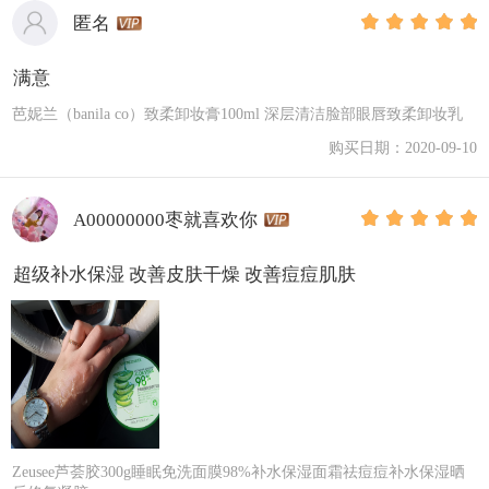
匿名
满意
芭妮兰（banila co）致柔卸妆膏100ml 深层清洁脸部眼唇致柔卸妆乳
购买日期：2020-09-10
A00000000枣就喜欢你
超级补水保湿 改善皮肤干燥 改善痘痘肌肤
Zeusee芦荟胶300g睡眠免洗面膜98%补水保湿面霜祛痘痘补水保湿晒