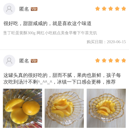
匿名
很好吃，甜甜咸咸的，就是喜欢这个味道
垦丁旺蛋黄酥300g 网红小吃糕点美食早餐下午茶充饥
购买日期：2020-06-15
匿名
这罐头真的很好吃的，甜而不腻，果肉也新鲜，孩子每
次吃到汤汁不剩^_^^_^，冰镇一下口感会更棒，推荐