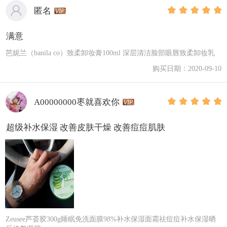
匿名
满意
芭妮兰（banila co）致柔卸妆膏100ml 深层清洁脸部眼唇致柔卸妆乳
购买日期：2020-09-10
A00000000枣就喜欢你
超级补水保湿 改善皮肤干燥 改善痘痘肌肤
Zeusee芦荟胶300g睡眠免洗面膜98%补水保湿面霜祛痘痘补水保湿晒