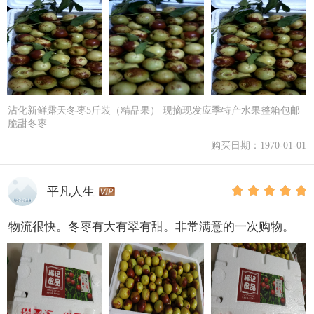
沾化新鲜露天冬枣5斤装（精品果） 现摘现发应季特产水果整箱包邮
脆甜冬枣
购买日期：1970-01-01
平凡人生
物流很快。冬枣有大有翠有甜。非常满意的一次购物。