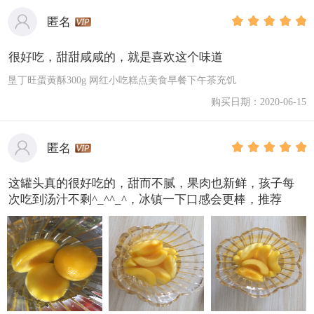
匿名
很好吃，甜甜咸咸的，就是喜欢这个味道
垦丁旺蛋黄酥300g 网红小吃糕点美食早餐下午茶充饥
购买日期：2020-06-15
匿名
这罐头真的很好吃的，甜而不腻，果肉也新鲜，孩子每
次吃到汤汁不剩^_^^_^，冰镇一下口感会更棒，推荐