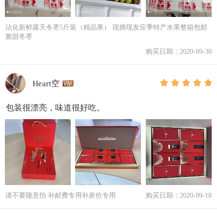
沾化新鲜露天冬枣5斤装（精品果） 现摘现发应季特产水果整箱包邮
脆甜冬枣
购买日期：2020-09-30
Heart空
包装很漂亮，味道很好吃。
请不要随意拍 补邮费专用补差价专用
购买日期：2020-09-18